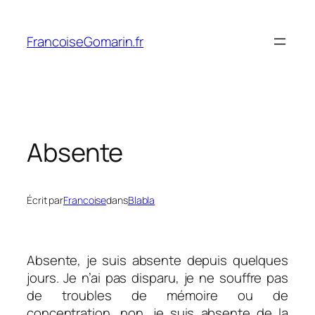
Aller
au
FrancoiseGomarin.fr
contenu
Absente
Écrit par
Francoise
dans
Blabla
Absente, je suis absente depuis quelques
jours. Je n’ai pas disparu, je ne souffre pas
de troubles de mémoire ou de
concentration, non, je suis absente de la