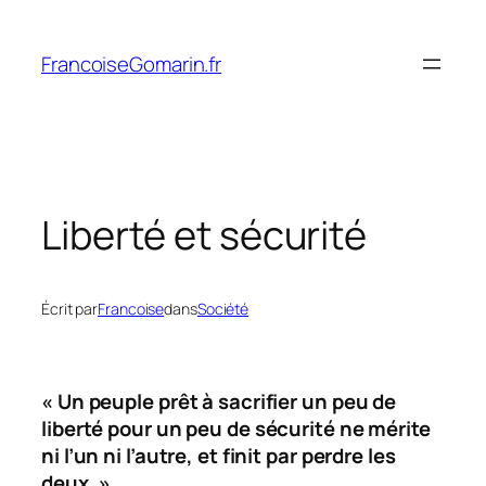
Aller
au
FrancoiseGomarin.fr
contenu
Liberté et sécurité
Écrit par
Francoise
dans
Société
« Un peuple prêt à sacrifier un peu de
liberté pour un peu de sécurité ne mérite
ni l’un ni l’autre, et finit par perdre les
deux. »