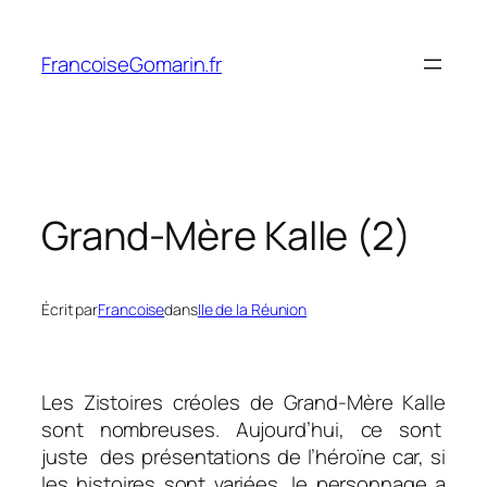
Aller
au
FrancoiseGomarin.fr
contenu
Grand-Mère Kalle (2)
Écrit par
Francoise
dans
Ile de la Réunion
Les Zistoires créoles de Grand-Mère Kalle
sont nombreuses. Aujourd’hui, ce sont
juste des présentations de l’héroïne car, si
les histoires sont variées, le personnage a