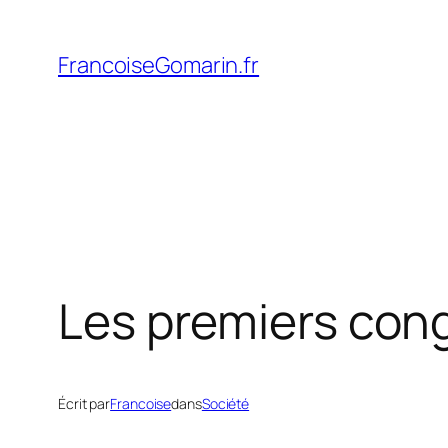
Aller
au
FrancoiseGomarin.fr
contenu
Les premiers cong
Écrit par
Francoise
dans
Société