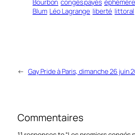
Bourbon
congés payés
éphémèr
Blum
Léo Lagrange
liberté
littoral
←
Gay Pride à Paris, dimanche 26 juin 20
Commentaires
11 responses to “Les premiers congés p