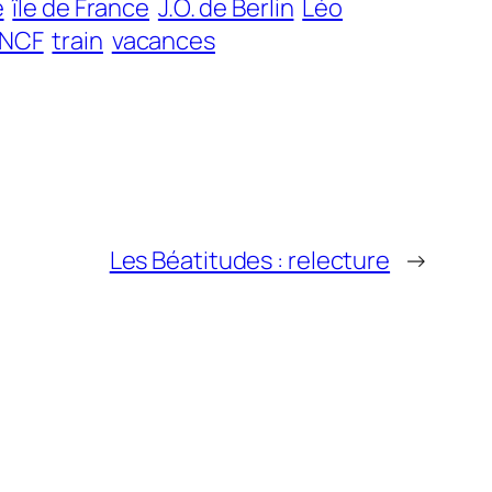
e
île de France
J.O. de Berlin
Léo
NCF
train
vacances
Les Béatitudes : relecture
→