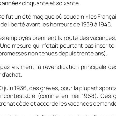
 années cinquante et soixante.
e fut un été magique où soudain « l
es Françai
 de liberté avant les horreurs de 1939 à 1945.
des employés prennent la route des vacances. 
 Une mesure qui n’était pourtant pas inscr
 promesses non tenues depuis trente ans).
 pas vraiment la revendication principale de
 d’achat.
 20 juin 1936, des grèves, pour la plupart sp
t incontestable (comme en mai 1968). Ces 
atronat cède et accorde les vacances demand