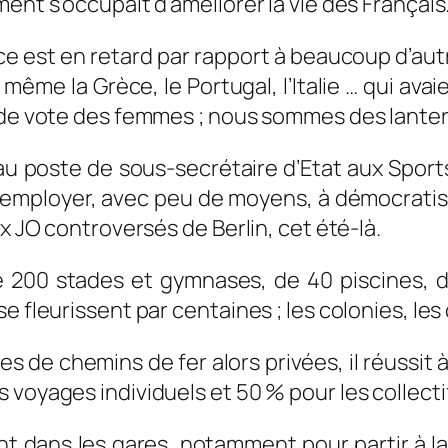
ent s’occupait d’améliorer la vie des Français
France est en retard par rapport à beaucoup d’
 même la Grèce, le Portugal, l’Italie … qui av
t de vote des femmes ; nous sommes des lanter
poste de sous-secrétaire d’Etat aux Sports e
’employer, avec peu de moyens, à démocratise
ux JO controversés de Berlin, cet été-là.
 200 stades et gymnases, de 40 piscines, d
e fleurissent par centaines ; les colonies, les
s de chemins de fer alors privées, il réussit 
voyages individuels et 50 % pour les collectif
nt dans les gares, notamment pour partir à l