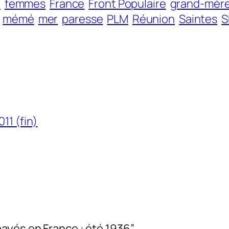
e
femmes
France
Front Populaire
grand-mèr
mémé
mer
paresse
PLM
Réunion
Saintes
S
11 (fin)
ayés en France : été 1936”