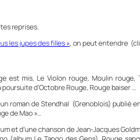
tes reprises.
us les jupes des filles »
, on peut entendre (cl
ge est mis, Le Violon rouge, Moulin rouge, 
la poursuite d’Octobre Rouge, Rouge baiser …
t un roman de Stendhal (Grenoblois) publié e
rouge de Mao »…
 album et d’une chanson de Jean-Jacques Gold
no (album Le Tango des Gens). Rouge sang 