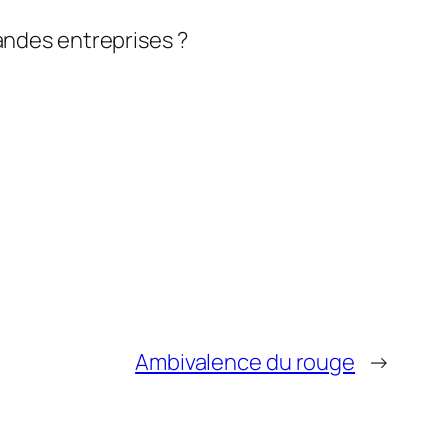
randes entreprises ?
Ambivalence du rouge
→