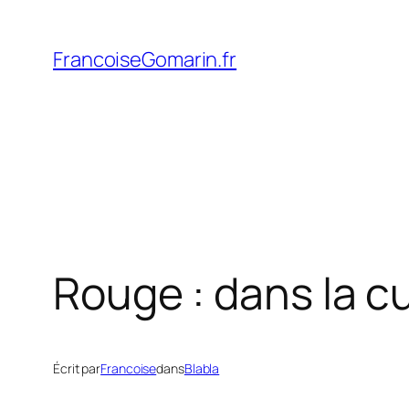
Aller
au
FrancoiseGomarin.fr
contenu
Rouge : dans la cu
Écrit par
Francoise
dans
Blabla