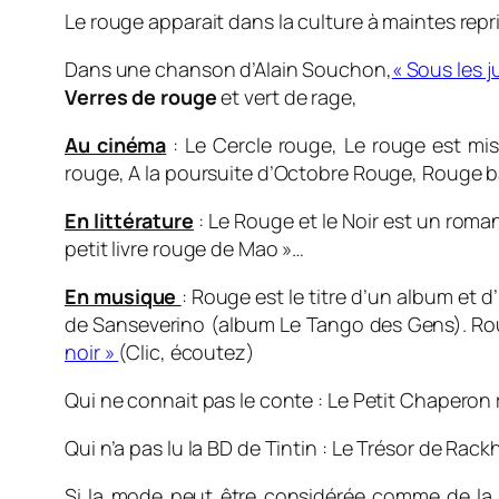
Le rouge apparait dans la culture à maintes repr
Dans une chanson d’Alain Souchon,
« Sous les j
Verres de rouge
et vert de rage,
Au cinéma
: Le Cercle rouge, Le rouge est mis
rouge, A la poursuite d’Octobre Rouge, Rouge b
En littérature
: Le Rouge et le Noir est un roma
petit livre rouge de Mao »…
En musique
: Rouge est le titre d’un album e
de Sanseverino (album Le Tango des Gens). Rou
noir »
(Clic, écoutez)
Qui ne connait pas le conte : Le Petit Chaperon
Qui n’a pas lu la BD de Tintin : Le Trésor de Rac
Si la mode peut être considérée comme de la cu