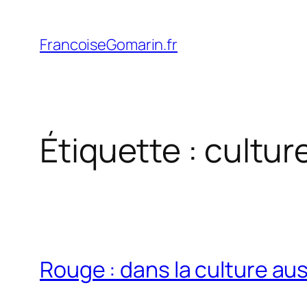
Aller
au
FrancoiseGomarin.fr
contenu
Étiquette :
cultur
Rouge : dans la culture aus