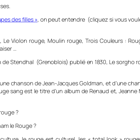
ises.
upes des filles »
, on peut entendre (cliquez si vous voul
, Le Violon rouge, Moulin rouge, Trois Couleurs : Rou
aiser …
n de Stendhal (Grenoblois) publié en 1830, Le sorgho ro
t d’une chanson de Jean-Jacques Goldman, et d’une cha
ge sang est le titre d’un album de Renaud et, Jeanne 
 rouge ?
kham le Rouge ?
lture, le rouge est culturel, les « total look » rou