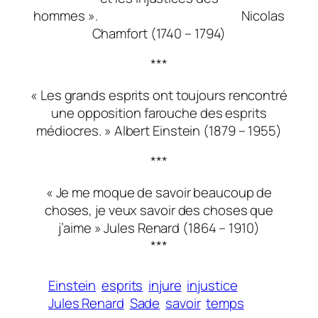
hommes ». Nicolas
Chamfort (1740 – 1794)
***
« Les grands esprits ont toujours rencontré
une opposition farouche des esprits
médiocres. » Albert Einstein (1879 – 1955)
***
« Je me moque de savoir beaucoup de
choses, je veux savoir des choses que
j’aime » Jules Renard (1864 – 1910)
***
Einstein
esprits
injure
injustice
Jules Renard
Sade
savoir
temps