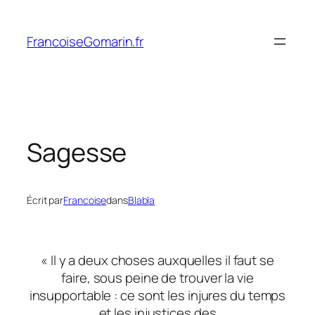
Aller
au
FrancoiseGomarin.fr
contenu
Sagesse
Écrit par
Francoise
dans
Blabla
« Il y a deux choses auxquelles il faut se
faire, sous peine de trouver la vie
insupportable : ce sont les injures du temps
et les injustices des