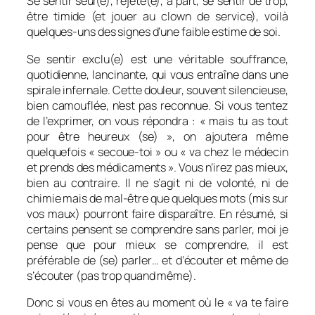
Se sentir seul(e), rejeté(e), à part, se sentir de trop,
être timide (et jouer au clown de service), voilà
quelques-uns des signes d’une faible estime de soi.
Se sentir exclu(e) est une véritable souffrance,
quotidienne, lancinante, qui vous entraîne dans une
spirale infernale. Cette douleur, souvent silencieuse,
bien camouflée, n’est pas reconnue. Si vous tentez
de l’exprimer, on vous répondra : « mais tu as tout
pour être heureux (se) », on ajoutera même
quelquefois « secoue-toi » ou « va chez le médecin
et prends des médicaments ». Vous n’irez pas mieux,
bien au contraire. Il ne s’agit ni de volonté, ni de
chimie mais de mal-être que quelques mots (mis sur
vos maux) pourront faire disparaître. En résumé, si
certains pensent se comprendre sans parler, moi je
pense que pour mieux se comprendre, il est
préférable de (se) parler… et d’écouter et même de
s’écouter (pas trop quand même).
Donc si vous en êtes au moment où le « va te faire