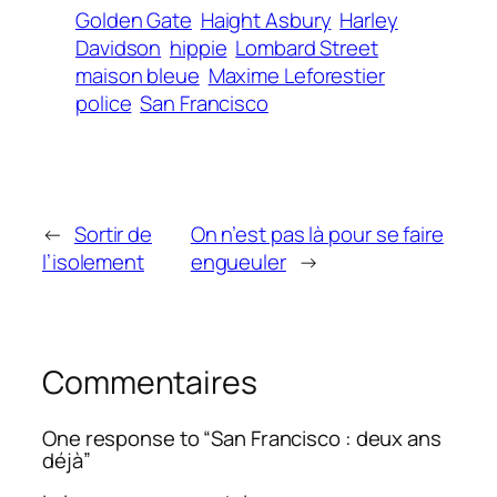
Golden Gate
Haight Asbury
Harley
Davidson
hippie
Lombard Street
maison bleue
Maxime Leforestier
police
San Francisco
←
Sortir de
On n’est pas là pour se faire
l’isolement
engueuler
→
Commentaires
One response to “San Francisco : deux ans
déjà”