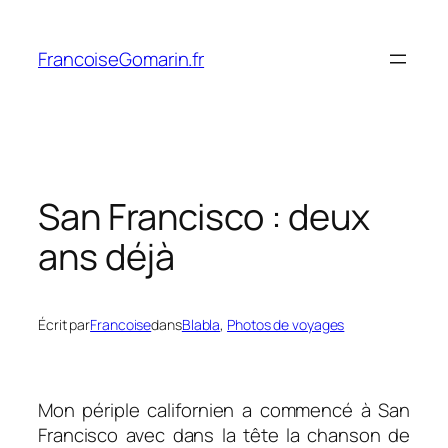
Aller
au
FrancoiseGomarin.fr
contenu
San Francisco : deux
ans déjà
Écrit par
Francoise
dans
Blabla
, 
Photos de voyages
Mon périple californien a commencé à San
Francisco avec dans la tête la chanson de