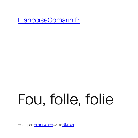
Aller
au
FrancoiseGomarin.fr
contenu
Fou, folle, folie
Écrit par
Francoise
dans
Blabla