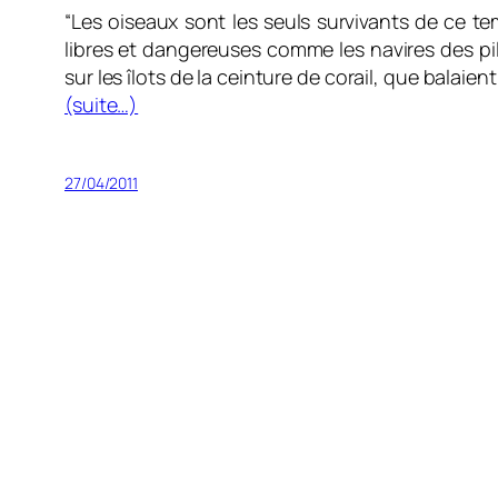
“Les oiseaux sont les seuls survivants de ce tem
libres et dangereuses comme les navires des pill
sur les îlots de la ceinture de corail, que balaien
(suite…)
27/04/2011