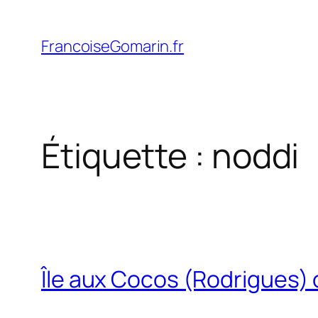
Aller
au
FrancoiseGomarin.fr
contenu
Étiquette :
noddi
Île aux Cocos (Rodrigues) 