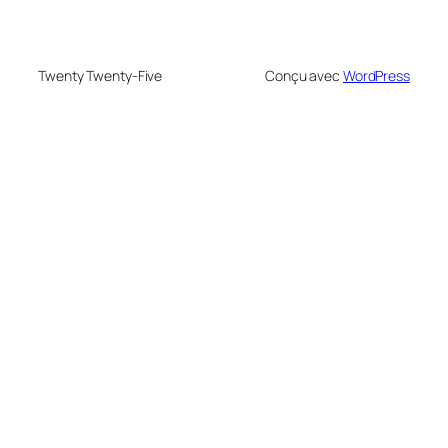
Twenty Twenty-Five
Conçu avec
WordPress