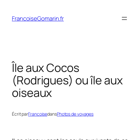
Aller
au
FrancoiseGomarin.fr
contenu
Île aux Cocos
(Rodrigues) ou île aux
oiseaux
Écrit par
Francoise
dans
Photos de voyages