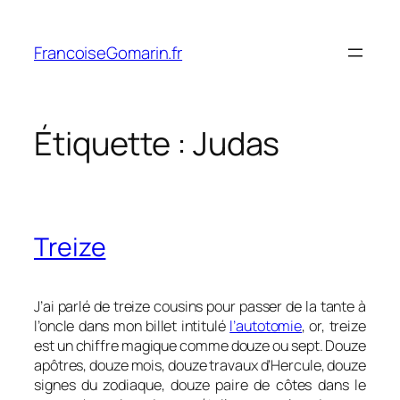
Aller
au
FrancoiseGomarin.fr
contenu
Étiquette :
Judas
Treize
J’ai parlé de treize cousins pour passer de la tante à
l’oncle dans mon billet intitulé
l’autotomie
, or, treize
est un chiffre magique comme douze ou sept. Douze
apôtres, douze mois, douze travaux d’Hercule, douze
signes du zodiaque, douze paire de côtes dans le