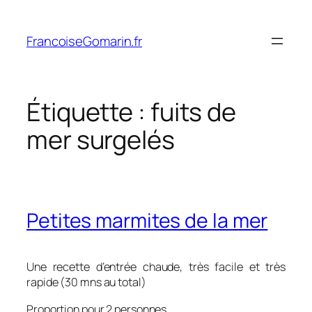
Aller
au
FrancoiseGomarin.fr
contenu
Étiquette :
fuits de
mer surgelés
Petites marmites de la mer
Une recette d’entrée chaude, très facile et très
rapide (30 mns au total)
Proportion pour 2 personnes