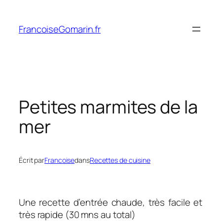
Aller
au
FrancoiseGomarin.fr
contenu
Petites marmites de la
mer
Écrit par
Francoise
dans
Recettes de cuisine
Une recette d’entrée chaude, très facile et
très rapide (30 mns au total)