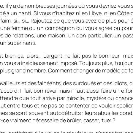
, il y a de nombreuses journées où vous devriez vous s
à un nanti. Si vous n’habitez ni en Libye, ni en Côte d’I
faim, si… si… Rajoutez ce que vous avez de plus pour
ou une femme ou un compagnon qui vous agrée ou pourq
es de relations, une maison, un don particulier, un p
 un super nanti.
t bien ça, alors… L’argent ne fait pas le bonheur mais
n vous a insidieusement imposé. Toujours plus, toujours
s le plus grand nombre. Comment changer de modèle de 
ravailleurs et des fainéants, des surdoués et des idiots, 
cord. Il fait bon rêver mais il faut aussi faire un effor
 attendre que tout arrive par miracle, mystère ou chance.
ut entre tous et ne pas se contenter de vouloir spolier 
es se sont souvent autodétruits : leurs abus les cond
t-ce vraiment nécessaire de brûler, casser, tuer ?