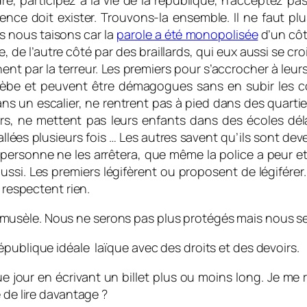
e, participez à la vie de la république, n’acceptez pas 
lence doit exister. Trouvons-la ensemble. Il ne faut p
s nous taisons car la
parole a été monopolisée
d’un côt
ue, de l’autre côté par des braillards, qui eux aussi se cr
nent par la terreur. Les premiers pour s’accrocher à leu
 plèbe et peuvent être démagogues sans en subir les 
ns un escalier, ne rentrent pas à pied dans des quartie
s, ne mettent pas leurs enfants dans des écoles dél
llées plusieurs fois … Les autres savent qu’ils sont deve
 personne ne les arrêtera, que même la police a peur et 
 aussi. Les premiers légifèrent ou proposent de légiférer
 respectent rien.
sèle. Nous ne serons pas plus protégés mais nous sero
publique idéale laïque avec des droits et des devoirs.
e jour en écrivant un billet plus ou moins long. Je me re
 de lire davantage ?