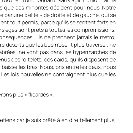
tout, en ronchonnant, sans agir. L’union fait la
lus que des minorités décident pour nous. Notre
é par une « élite » de droite et de gauche, qui se
oient tout permis, parce qu’ils se sentent forts en
rs sièges sont prêts à toutes les compromissions,
conséquences ; ils ne prennent jamais le métro,
rs déserts que les bus n’osent plus traverser, ne
abrées, ne vont pas dans les hypermarchés de
nus des roitelets, des caïds, qu’ils disposent de
baisse les bras. Nous, pris entre les deux, nous
. Les lois nouvelles ne contraignent plus que les
ns plus « flicardés ».
tiens car je suis prête à en dire tellement plus,