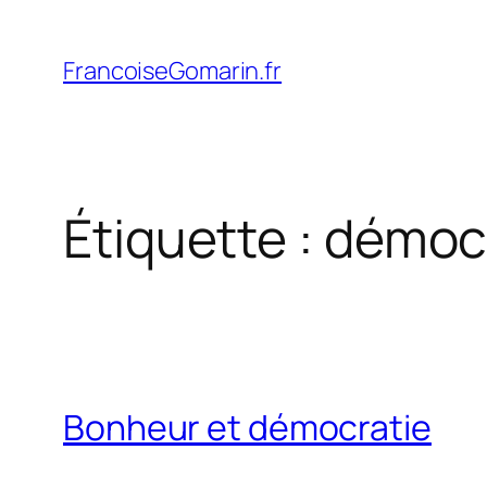
Aller
au
FrancoiseGomarin.fr
contenu
Étiquette :
démoc
Bonheur et démocratie