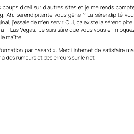
des coups d’œil sur d’autres sites et je me rends com
og. Ah, sérendipitante vous gêne ? La sérendipité vo
al, j’essaie de m’en servir. Oui, ça existe la sérendipité
x ans à … Las Vegas. Je suis sûre que vous vous en moquez
 le maître…
nformation par hasard ». Merci internet de satisfaire ma
l y a des rumeurs et des erreurs sur le net.