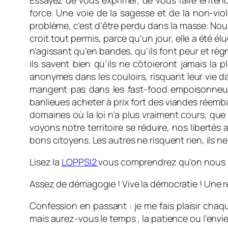
Essayez de vous exprimer, de vous faire entendr
force. Une voie de la sagesse et de la non-vio
problème, c’est d’être perdu dans la masse. Nou
croit tout permis, parce qu’un jour, elle a été él
n’agissant qu’en bandes, qu’ils font peur et règ
ils savent bien qu’ils ne côtoieront jamais la
anonymes dans les couloirs, risquant leur vie da
mangent pas dans les fast-food empoisonneur
banlieues acheter à prix fort des viandes réemba
domaines où la loi n’a plus vraiment cours, que
voyons notre territoire se réduire, nos libertés
bons citoyens. Les autres ne risquent rien, ils ne
Lisez la
LOPPSI2
vous comprendrez qu’on nous mu
Assez de démagogie ! Vive la démocratie ! Une ré
Confession en passant : je me fais plaisir chaqu
mais aurez-vous le temps , la patience ou l’envie