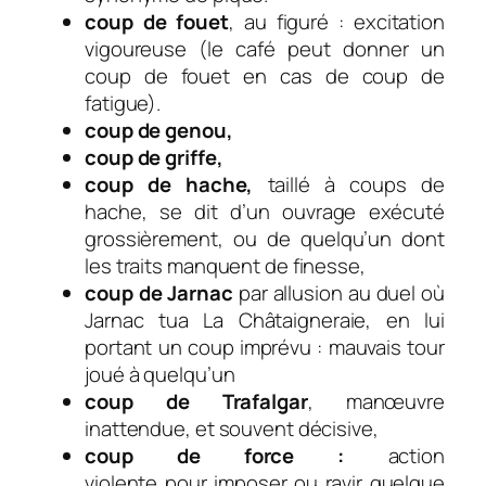
coup de fouet
,
au figuré :
e
xcitation
vigoureuse (le café peut donner un
coup de fouet en cas de coup de
fatigue).
coup de genou,
coup de griffe,
coup de hache,
taillé à coups de
hache, se dit d’un ouvrage exécuté
grossièrement, ou de quelqu’un dont
les traits manquent de finesse,
coup de Jarnac
par allusion au duel où
Jarnac tua La Châtaigneraie, en lui
portant un coup imprévu : mauvais tour
joué à quelqu’un
coup de Trafalgar
,
manœuvre
inattendue, et souvent décisive,
coup de force :
action
violente pour imposer ou ravir quelque