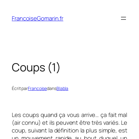
Aller
au
FrancoiseGomarin.fr
contenu
Coups (1)
Écrit par
Francoise
dans
Blabla
Les coups quand ça vous arrive… ça fait mal
(air connu) et ils peuvent être très variés. Le
coup, suivant la définition la plus simple, est
un m
ouvement rapide au bout duquel un