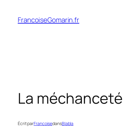
Aller
au
FrancoiseGomarin.fr
contenu
La méchanceté
Écrit par
Francoise
dans
Blabla