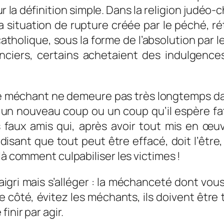
 la définition simple. Dans la religion j
udéo-ch
la situation de rupture créée par le péché, r
n catholique, sous la forme de l’absolution par
ciers, certains achetaient des indulgences
e méchant ne demeure pas très longtemps dans
un nouveau coup ou un coup qu’il espère fa
s faux amis qui, après avoir tout mis en œuv
isant que tout peut être effacé, doit l’être
là comment culpabiliser les victimes !
 aigri mais s’alléger : la méchanceté dont vo
 côté, évitez les méchants, ils doivent être 
inir par agir.