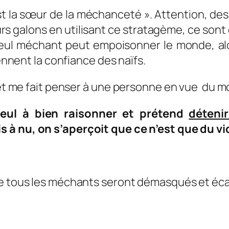
est la sœur de la méchanceté ». Attention, d
leurs galons en utilisant ce stratagème, ce son
ul méchant peut empoisonner le monde, alo
iennent la confiance des naïfs.
t et me fait penser à une personne en vue du 
seul à bien raisonner et prétend
détenir
mis à nu, on s’aperçoit que ce n’est que du v
ue tous les méchants seront démasqués et éca