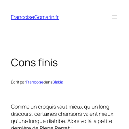
Aller
au
FrancoiseGomarin.fr
contenu
Cons finis
Écrit par
Francoise
dans
Blabla
Comme un croquis vaut mieux qu’un long
discours, certaines chansons valent mieux
qu’une longue diatribe. Alors voilà la petite
dernière de Pierre Perret :