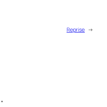
Reprise
→
c
*