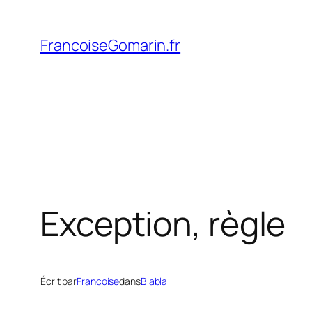
Aller
au
FrancoiseGomarin.fr
contenu
Exception, règle
Écrit par
Francoise
dans
Blabla