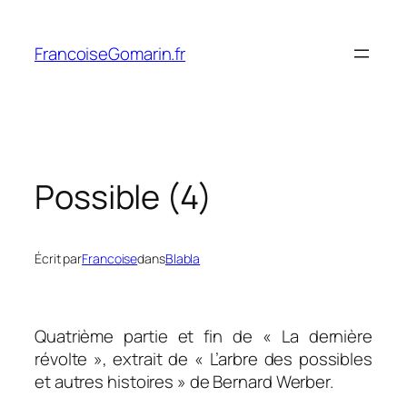
Aller
au
FrancoiseGomarin.fr
contenu
Possible (4)
Écrit par
Francoise
dans
Blabla
Quatrième partie et fin de « La dernière
révolte », extrait de « L’arbre des possibles
et autres histoires » de Bernard Werber.