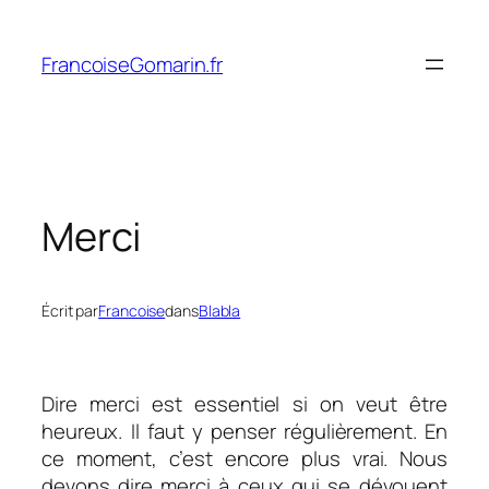
Aller
au
FrancoiseGomarin.fr
contenu
Merci
Écrit par
Francoise
dans
Blabla
Dire merci est essentiel si on veut être
heureux. Il faut y penser régulièrement. En
ce moment, c’est encore plus vrai. Nous
devons dire merci à ceux qui se dévouent