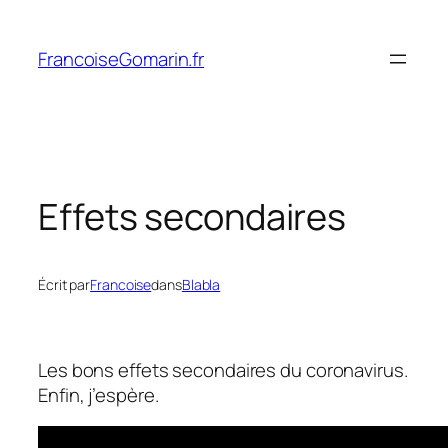
Aller
au
FrancoiseGomarin.fr
contenu
Effets secondaires
Écrit par
Francoise
dans
Blabla
Les bons effets secondaires du coronavirus.
Enfin, j’espère.