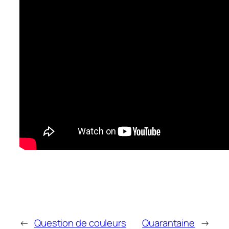
←
Question de couleurs
Quarantaine
→