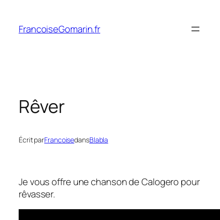
Aller
au
FrancoiseGomarin.fr
contenu
Rêver
Écrit par
Francoise
dans
Blabla
Je vous offre une chanson de Calogero pour
rêvasser.