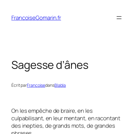
Aller
au
FrancoiseGomarin.fr
contenu
Sagesse d’ânes
Écrit par
Francoise
dans
Blabla
On les empêche de braire, en les
culpabilisant, en leur mentant, en racontant
des inepties, de grands mots, de grandes
phrases…