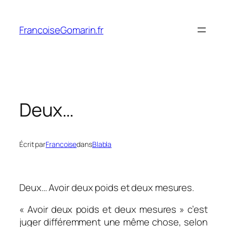
Aller
au
FrancoiseGomarin.fr
contenu
Deux…
Écrit par
Francoise
dans
Blabla
Deux… Avoir deux poids et deux mesures.
« Avoir deux poids et deux mesures » c’est
juger différemment une même chose, selon