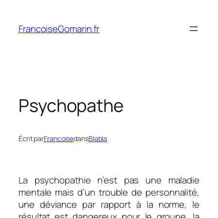
Aller
au
FrancoiseGomarin.fr
contenu
Psychopathe
Écrit par
Francoise
dans
Blabla
La psychopathie n’est pas une maladie
mentale mais d’un trouble de personnalité,
une déviance par rapport à la norme, le
résultat est dangereux pour le groupe, la