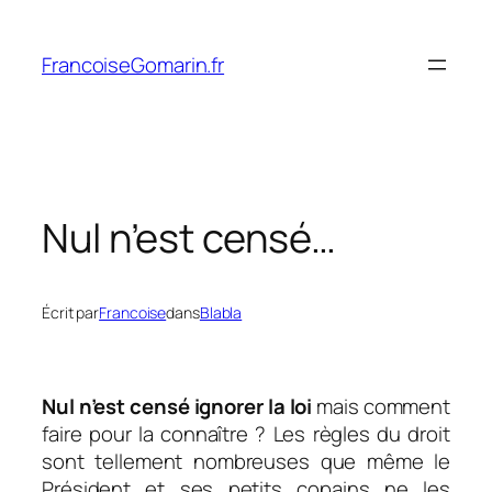
Aller
au
FrancoiseGomarin.fr
contenu
Nul n’est censé…
Écrit par
Francoise
dans
Blabla
Nul n’est censé ignorer la loi
mais comment
faire pour la connaître ? Les règles du droit
sont tellement nombreuses que même le
Président et ses petits copains ne les