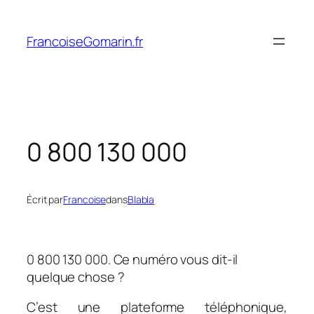
Aller
au
FrancoiseGomarin.fr
contenu
0 800 130 000
Écrit par
Francoise
dans
Blabla
0 800 130 000. Ce numéro vous dit-il
quelque chose ?
C’est une plateforme téléphonique,