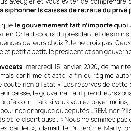
ous aveugler et vous éviter de comprendre qu
 siphonner ls caisses de retraite du privé
e que
le gouvernement fait n’importe quoi
:
rien. Or le discours du président et des minist
quences de leurs choix ? Je ne crois pas. Ceux
re et petit à petit, le président et son gouver
avocats
, mercredi 15 janvier 2020, de mainte
mais confirme et acte la fin du régime auto
coûte rien à l’Etat ». Les réserves de cette c
leur caisse, le gouvernement prend leurs sous 
a profession mais si vous voulez payer moins, 
our nos énarques ou députés LREM, non ? Ils 
 et le disent aussi. «
Nous ne sommes pas d
les garder »
, clamait le Dr Jérôme Marty, p