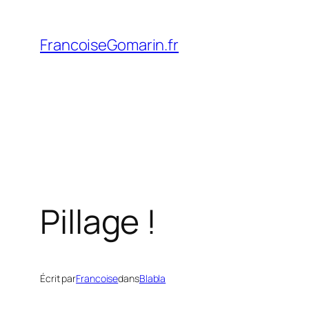
Aller
au
FrancoiseGomarin.fr
contenu
Pillage !
Écrit par
Francoise
dans
Blabla