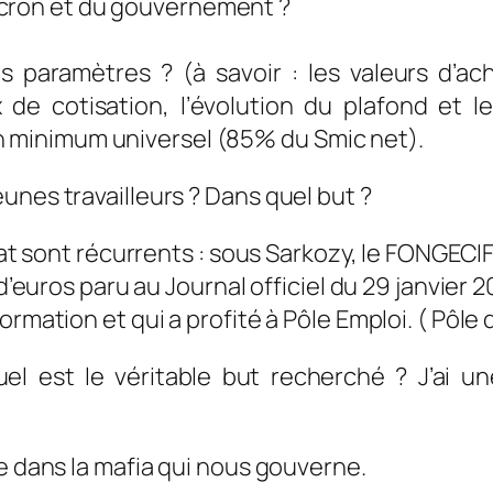
acron et du gouvernement ?
s paramètres ? (à savoir : les valeurs d’acha
x de cotisation, l’évolution du plafond et 
n minimum universel (85% du Smic net).
unes travailleurs ? Dans quel but ?
tat sont récurrents : sous Sarkozy, le FONGECIF 
d’euros paru au Journal officiel du 29 janvier 2
rmation et qui a profité à Pôle Emploi. ( Pôle 
l est le véritable but recherché ? J’ai u
ce dans la mafia qui nous gouverne.