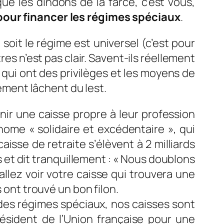
e les dindons de la farce, c’est vous,
 pour financer les régimes spéciaux
.
 soit le régime est universel (c’est pour
res n’est pas clair. Savent-ils réellement
 qui ont des privilèges et les moyens de
nement lâchent du lest.
nir une caisse propre à leur profession
nome « solidaire et excédentaire », qui
aisse de retraite s’élèvent à 2 milliards
et dit tranquillement : «
Nous doublons
allez voir votre caisse qui trouvera une
ont trouvé un bon filon.
es régimes spéciaux, nos caisses sont
résident de l’Union française pour une