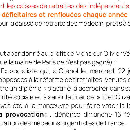
nt les caisses de retraites des indépendants 
,
déficitaires et renflouées chaque année 
 pour la caisse de retraite des médecin, prêts à
t abandonné au profit de Monsieur Olivier Vé
e la mairie de Paris ce n’est pas gagné) ?
 Ex-socialiste qui, à Grenoble, mercredi 22 
posées à la réforme des retraites venues e
ttre un diplôme «
plastifié ,à accrocher dans 
urité sociale et à servir la finance
. » Cet Olive
ait été à la manœuvre pour faire voter la lo
la provocation
«
, dénonce dimanche 16 fév
ciation des médecins urgentistes de France.