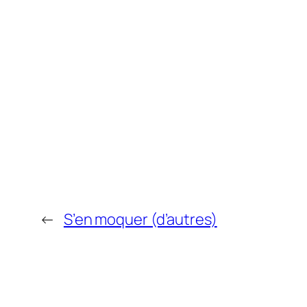
←
S’en moquer (d’autres)