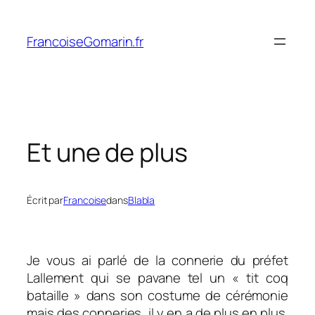
Aller
au
FrancoiseGomarin.fr
contenu
Et une de plus
Écrit par
Francoise
dans
Blabla
Je vous ai parlé de la connerie du préfet
Lallement qui se pavane tel un « tit coq
bataille » dans son costume de cérémonie
mais des conneries, il y en a de plus en plus.