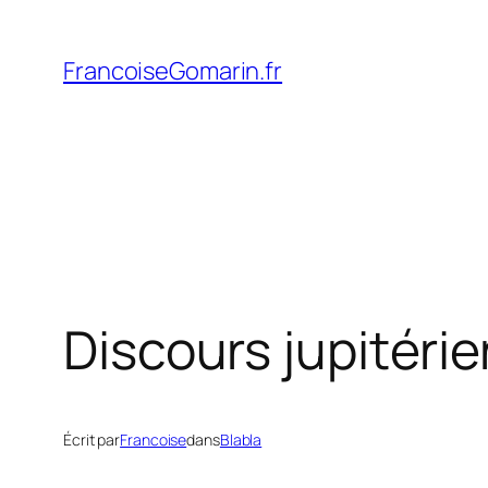
Aller
au
FrancoiseGomarin.fr
contenu
Discours jupitérie
Écrit par
Francoise
dans
Blabla