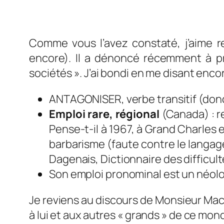
Comme vous l’avez constaté, j’aime re
encore). Il a dénoncé récemment à 
sociétés »
. J’ai bondi en me disant enco
ANTAGONISER, verbe transitif (donc
Emploi rare, régional
(Canada) : r
Pense-t-il à 1967, à Grand Charles e
barbarisme (faute contre le langage
Dagenais
,
Dictionnaire des difficul
Son emploi pronominal est un néolo
Je reviens au discours de Monsieur Macro
à lui et aux autres « grands » de ce mon