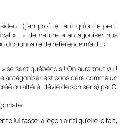
ident (j’en profite tant qu’on le peut
ical »
… «
de nature à antagoniser nos
n dictionnaire de référence m’a dit :
 » se sent québécois ! On aura tout vu !
me antagoniser est c
onsidéré comme un
créé ou altéré, dévié de son sens) par
G.
goniste.
lui fasse la leçon ainsi qu’elle le fait,