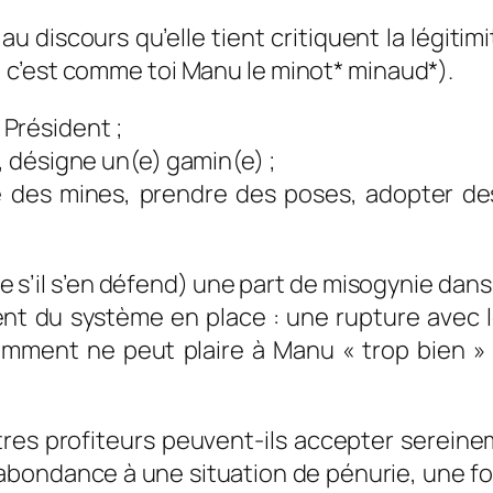
au discours qu’elle tient critiquent la légiti
 , c’est comme toi Manu le minot* minaud*).
 Président ;
), désigne un(e) gamin(e) ;
e des mines, prendre des poses, adopter de
e s’il s’en défend) une part de misogynie dan
rent du système en place : une rupture avec 
emment ne peut plaire à Manu « trop bien » 
s profiteurs peuvent-ils accepter sereine
 d’abondance à une situation de pénurie, une