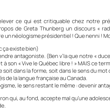
lever ce qui est critiquable chez notre prés
propos de Greta Thunberg un discours «
rad
re un néologisme présidentiel ! Que nenni ! Mo
 ça existe bien)
endre antagoniste.
(
Ben v’la que notre « duce
t à son « Vive le Québec libre ! » MAIS ce ter
 soit dans la forme, soit dans le sens du mot 
tés de la langue française au Canada
.
gisme, le sens restant le même : d
evenir anta
n qui, au fond, accepte mal qu’une adolescente 
de.