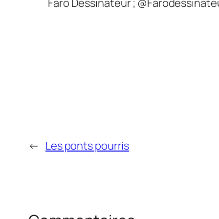
Faro Dessinateur ; @Farodessinate
←
Les ponts pourris