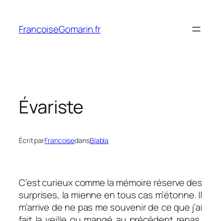
Aller
au
FrancoiseGomarin.fr
contenu
Évariste
Écrit par
Francoise
dans
Blabla
C’est curieux comme la mémoire réserve des
surprises, la mienne en tous cas m’étonne. Il
m’arrive de ne pas me souvenir de ce que j’ai
fait la veille ou mangé au précédent repas,