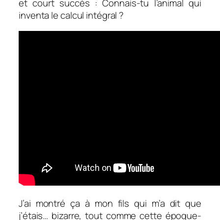
et court succès :
Connais-tu l’animal qui
inventa le calcul intégral ?
J’ai montré ça à mon fils qui m’a dit que
j’étais… bizarre, tout comme cette époque-