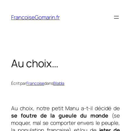
Aller
au
FrancoiseGomarin.fr
contenu
Au choix…
Écrit par
Francoise
dans
Blabla
Au choix, notre petit Manu a-t-il décidé de
se foutre de la gueule du monde
(se
moquer, mal se comporter envers le peuple,
la population française) et/ou de
jeter de