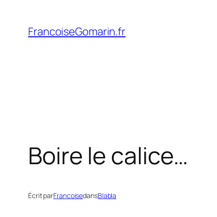
Aller
au
FrancoiseGomarin.fr
contenu
Boire le calice…
Écrit par
Francoise
dans
Blabla