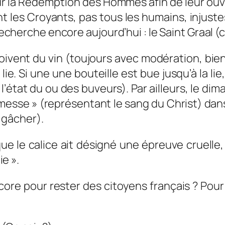
ur la Rédemption des Hommes afin de leur ouvri
t les Croyants, pas tous les humains, injustes
 recherche encore aujourd’hui : le Saint Graal (c
ivent du vin (toujours avec modération, bien
lie. Si une une bouteille est bue jusqu’à la li
l’état du ou des buveurs). Par ailleurs, le dim
 messe » (représentant le sang du Christ) dans 
 gâcher).
 que le calice ait désigné une épreuve cruelle, 
ie ».
re pour rester des citoyens français ? Pour