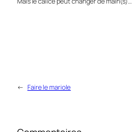
Mais le calice peut changer de main(s)… 
←
Faire le mariole