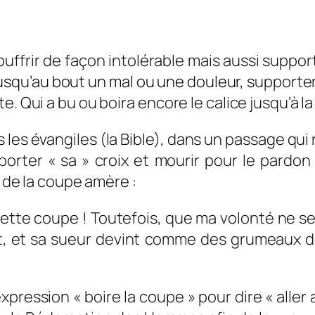
ie souffrir de façon intolérable mais aussi suppo
jusqu’au bout un mal ou une douleur, s
upporter
. Qui a bu ou boira encore le calice jusqu’à la 
les évangiles (la Bible), dans un passage qui 
va porter « sa » croix et mourir pour le pard
e de la coupe amère :
 cette coupe ! Toutefois, que ma volonté ne se 
nt, et sa sueur devint comme des grumeaux d
expression « boire la coupe » pour dire « alle