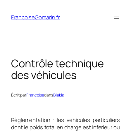
Aller
au
FrancoiseGomarin.fr
contenu
Contrôle technique
des véhicules
Écrit par
Francoise
dans
Blabla
Règlementation : les véhicules particuliers
dont le poids total en charge est inférieur ou