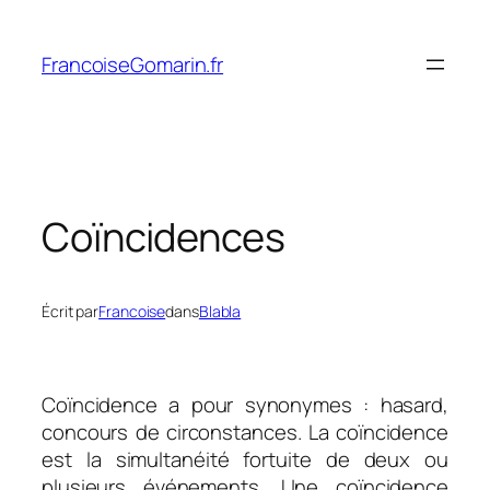
Aller
au
FrancoiseGomarin.fr
contenu
Coïncidences
Écrit par
Francoise
dans
Blabla
Coïncidence a pour synonymes
:
hasard,
concours de circonstances. La coïncidence
est la s
imultanéité fortuite de deux ou
plusieurs événements. Une coïncidence