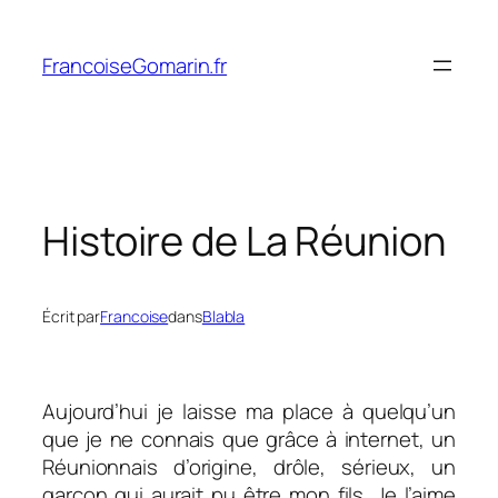
Aller
au
FrancoiseGomarin.fr
contenu
Histoire de La Réunion
Écrit par
Francoise
dans
Blabla
Aujourd’hui je laisse ma place à quelqu’un
que je ne connais que grâce à internet, un
Réunionnais d’origine, drôle, sérieux, un
garçon qui aurait pu être mon fils. Je l’aime