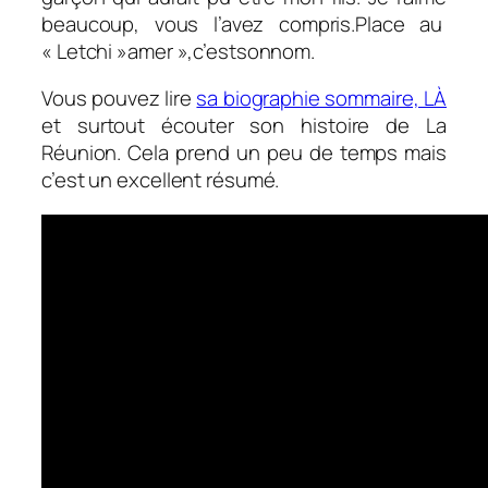
beaucoup, vous l’avez compris.Place au
« Letchi »amer »,c’estsonnom.
Vous pouvez lire
sa biographie sommaire, LÀ
et surtout écouter son histoire de La
Réunion. Cela prend un peu de temps mais
c’est un excellent résumé.