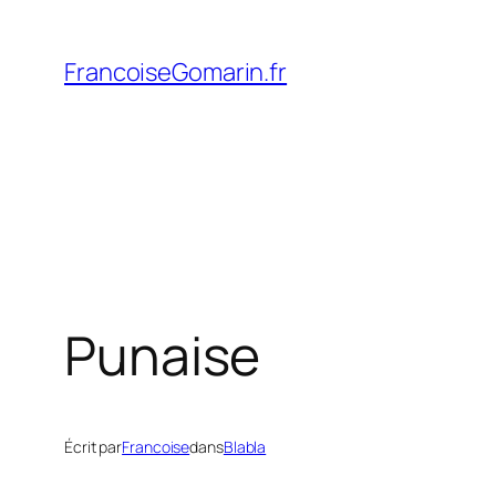
Aller
au
FrancoiseGomarin.fr
contenu
Punaise
Écrit par
Francoise
dans
Blabla