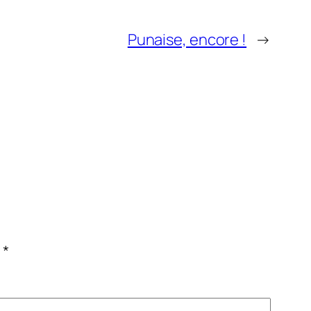
Punaise, encore !
→
c
*