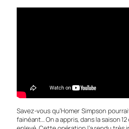
Savez-vous qu’Homer Simpson pourrait n
fainéant… On a appris, dans la saison 12
enlevé. Cette opération l’a rendu très in