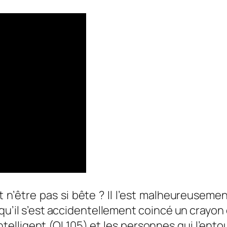
’être pas si bête ? Il l’est malheureusement 
 qu’il s’est accidentellement coincé un crayon d
telligent (QI 105) et les personnes qui l’entou