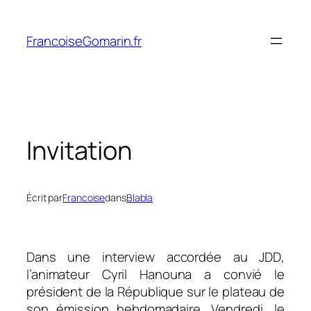
Aller
au
FrancoiseGomarin.fr
contenu
Invitation
Écrit par
Francoise
dans
Blabla
Dans une interview accordée au
JDD
,
l’animateur Cyril Hanouna a convié le
président de la République sur le plateau de
son émission hebdomadaire. Vendredi, le