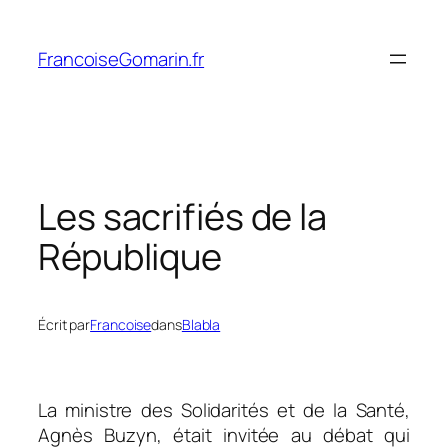
Aller
au
FrancoiseGomarin.fr
contenu
Les sacrifiés de la
République
Écrit par
Francoise
dans
Blabla
La ministre des Solidarités et de la Santé,
Agnès Buzyn, était invitée au débat qui