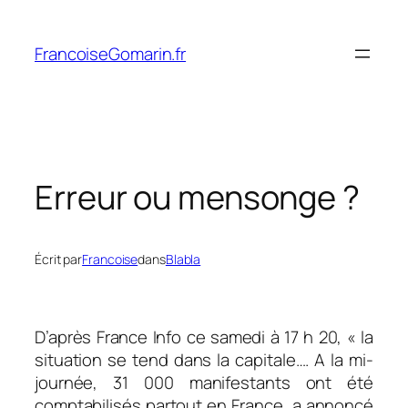
Aller
au
FrancoiseGomarin.fr
contenu
Erreur ou mensonge ?
Écrit par
Francoise
dans
Blabla
D’après France Info ce samedi à 17 h 20,
« la
situation se tend dans la capitale…. A la mi-
journée, 31 000 manifestants ont été
comptabilisés partout en France, a annoncé