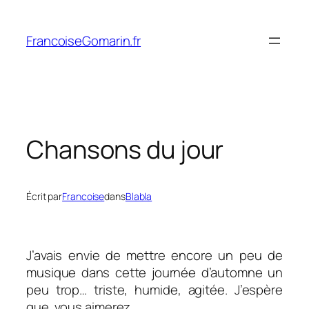
Aller
au
FrancoiseGomarin.fr
contenu
Chansons du jour
Écrit par
Francoise
dans
Blabla
J’avais envie de mettre encore un peu de
musique dans cette journée d’automne un
peu trop… triste, humide, agitée. J’espère
que vous aimerez.