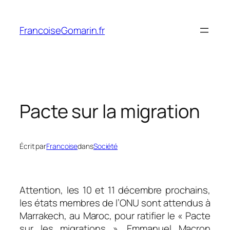
Aller
au
FrancoiseGomarin.fr
contenu
Pacte sur la migration
Écrit par
Francoise
dans
Société
Attention, les 10 et 11 décembre prochains,
les états membres de l’ONU sont attendus à
Marrakech, au Maroc, pour ratifier le « Pacte
sur les migrations ». Emmanuel Macron