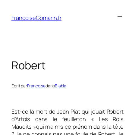
Aller
au
FrancoiseGomarin.fr
contenu
Robert
Écrit par
Francoise
dans
Blabla
Est-ce la mort de Jean Piat qui jouait Robert
d’Artois dans le feuilleton « Les Rois
Maudits »qui m’a mis ce prénom dans la tête
? Je ne connais pas une foule de Robert. Je