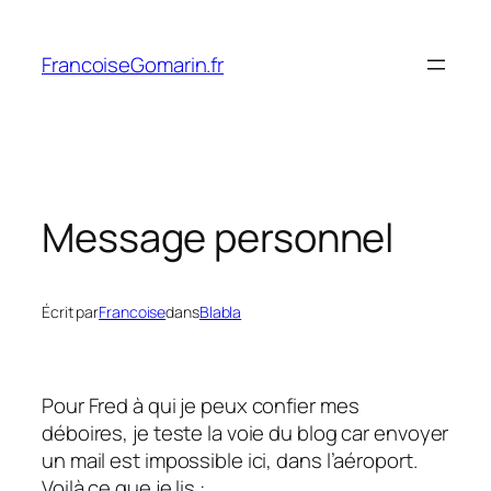
Aller
au
FrancoiseGomarin.fr
contenu
Message personnel
Écrit par
Francoise
dans
Blabla
Pour Fred à qui je peux confier mes
déboires, je teste la voie du blog car envoyer
un mail est impossible ici, dans l’aéroport.
Voilà ce que je lis :