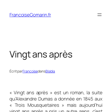
Aller
au
FrancoiseGomarin.fr
contenu
Vingt ans après
Écrit par
Francoise
dans
Blabla
« Vingt ans après »
est un roman, la suite
qu’Alexandre Dumas a donnée en 1845 aux
«
Trois Mousquetaires »
mais aujourd’hui
vingt ans après a pris un autre sens, c’est