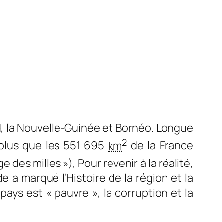
d, la Nouvelle-Guinée et Bornéo. Longue
2
plus que les 551 695
km
de la France
e des milles »), Pour revenir à la réalité,
 a marqué l’Histoire de la région et la
pays est « pauvre », la corruption et la