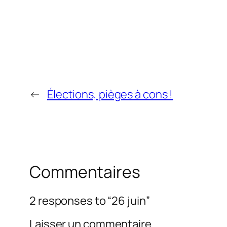
←
Élections, pièges à cons !
Commentaires
2 responses to “26 juin”
Laisser un commentaire