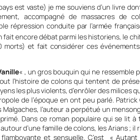
ays est vaste) je me souviens d’un livre dont
vement, accompagné de massacres de col
ble répression conduite par l’armée française
ait encore débat parmi les historiens, le chif
0 morts) et fait considérer ces événements
Vanille
« , un gros bouquin qui ne ressemble p
ut l’histoire de colons qui tentent de préser
yens les plus violents, d’enrôler des milices q
métropole de l’époque en ont peu parlé. Patri
es Malgaches, l’auteur a perpétué un mensonge
primé. Dans ce roman populaire qui se lit à t
i autour d’une famille de colons, les Arians ; il 
flamboyante et sensuelle. C’est « Autant 