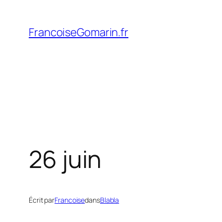
Aller
au
FrancoiseGomarin.fr
contenu
26 juin
Écrit par
Francoise
dans
Blabla