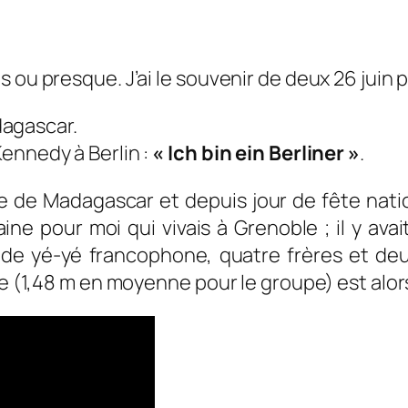
 ou presque. J’ai le souvenir de deux 26 juin 
dagascar.
Kennedy à Berlin :
« Ich bin ein Berliner »
.
e de Madagascar et depuis jour de fête natio
ine pour moi qui vivais à Grenoble ; il y ava
l de yé-yé francophone, quatre frères et de
lle (1,48 m en moyenne pour le groupe) est alo