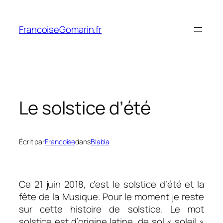
Aller
au
FrancoiseGomarin.fr
contenu
Le solstice d’été
Écrit par
Francoise
dans
Blabla
Ce 21 juin 2018, c’est le solstice d’été et la
fête de la Musique. Pour le moment je reste
sur cette histoire de solstice. Le mot
solstice est d’origine latine, de
sol
« soleil »