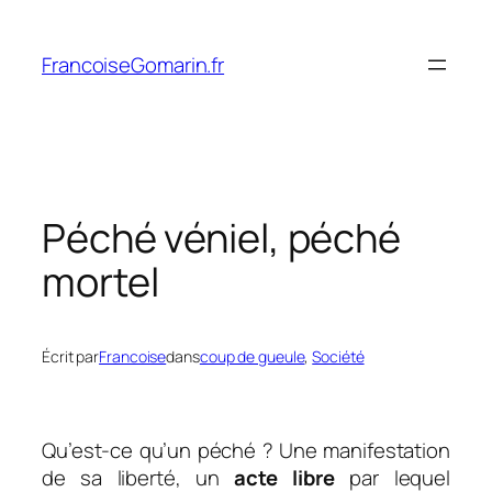
Aller
au
FrancoiseGomarin.fr
contenu
Péché véniel, péché
mortel
Écrit par
Francoise
dans
coup de gueule
, 
Société
Qu’est-ce qu’un péché ? Une manifestation
de sa liberté, un
acte libre
par lequel